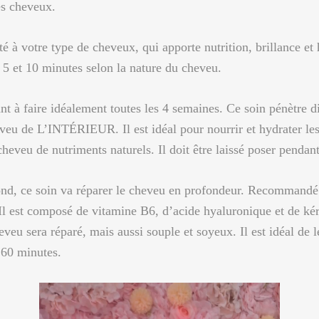
es cheveux.
té à votre type de cheveux, qui apporte nutrition, brillance e
e 5 et 10 minutes selon la nature du cheveu.
ant à faire idéalement toutes les 4 semaines. Ce soin pénètre di
heveu de L’INTÉRIEUR. Il est idéal pour nourrir et hydrater le
e cheveu de nutriments naturels. Il doit être laissé poser penda
nd, ce soin va réparer le cheveu en profondeur. Recommandé po
ur. Il est composé de vitamine B6, d’acide hyaluronique et de k
eveu sera réparé, mais aussi souple et soyeux. Il est idéal de 
 60 minutes.